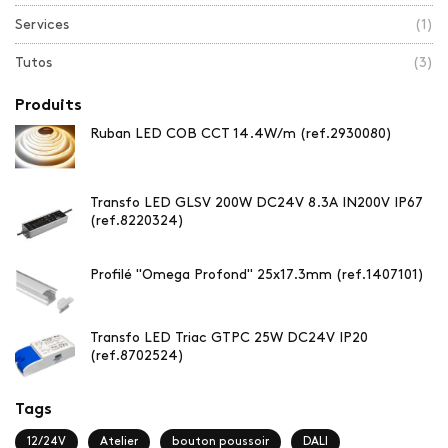
Services
(1)
Tutos
(3)
Produits
Ruban LED COB CCT 14.4W/m (ref.2930080)
Transfo LED GLSV 200W DC24V 8.3A IN200V IP67
(ref.8220324)
Profilé "Omega Profond" 25x17.3mm (ref.1407101)
Transfo LED Triac GTPC 25W DC24V IP20
(ref.8702524)
Tags
12/24V
Atelier
bouton poussoir
DALI