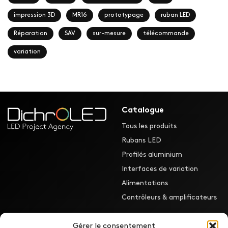
impression 3D
MR16
prototypage
ruban LED
Réparation
SAV
sur-mesure
télécommande
variation
Catalogue
Tous les produits
Rubans LED
Profilés aluminium
Interfaces de variation
Alimentations
Contrôleurs & amplificateurs
Gérer le consentement